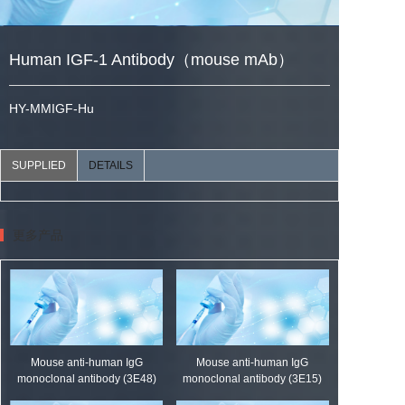
Human IGF-1 Antibody（mouse mAb）
HY-MMIGF-Hu
SUPPLIED
DETAILS
更多产品
Mouse anti-human IgG
Mouse anti-human IgG
monoclonal antibody (3E48)
monoclonal antibody (3E15)