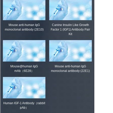
Mouse anti-human IgG
Canine Insulin Like Growth
monoclonal antibody (2E10)
Factor 1 (IGF1) Antibody Pair
Kit
Mouse@human IgG
Mouse anti-human IgG
mAb（6E28）
monoclonal antibody (22E1)
Human IGF-1 Antibody（rabbit
pAb）